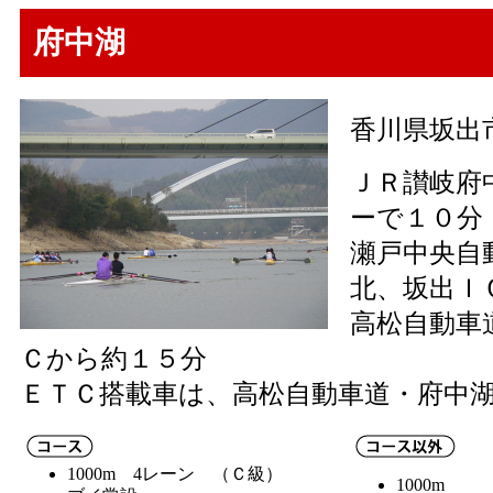
府中湖
香川県坂出
ＪＲ讃岐府
ーで１０分
瀬戸中央自
北、坂出Ｉ
高松自動車
Ｃから約１５分
ＥＴＣ搭載車は、高松自動車道・府中
1000m 4レーン （Ｃ級）
1000m