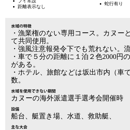
ブイ常設
蛇行有り
距離表示なし
・漁業権のない専用コース。カヌー
て共同使用。
・強風注意報発令下でも荒れない。
・車で５分の距離に１泊２色2000円
がある。
・ホテル、旅館などは坂出市内（車で
数。
カヌーの海外派遣選手選考会開催時
船台、艇置き場、水道、救助艇、