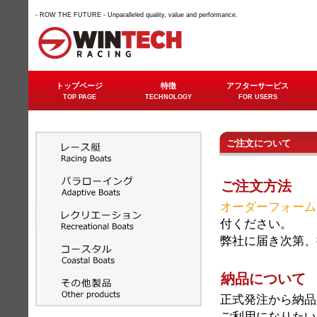
- ROW THE FUTURE - Unparalleled quality, value and performance.
トップページ
特徴
アフターサービス
TOP PAGE
TECHNOLOGY
FOR USERS
ご注文について
ご注文方法
オーダーフォーム
付ください。
弊社に届き次第、
納品について
正式発注から納品
ご利用になりたい