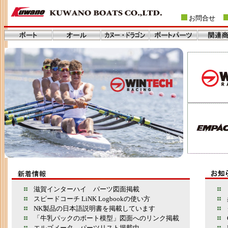
お問合せ
滋賀インターハイ パーツ図面掲載
「
スピードコーチ LiNK Logbookの使い方
桑
NK製品の日本語説明書を掲載しています
ク
「牛乳パックのボート模型」図面へのリンク掲載
C