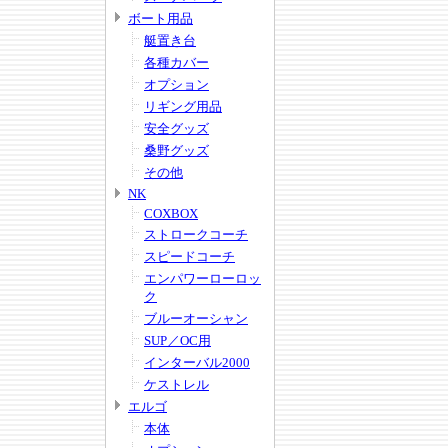
ボート用品
艇置き台
各種カバー
オプション
リギング用品
安全グッズ
桑野グッズ
その他
NK
COXBOX
ストロークコーチ
スピードコーチ
エンパワーローロッ
ク
ブルーオーシャン
SUP／OC用
インターバル2000
ケストレル
エルゴ
本体