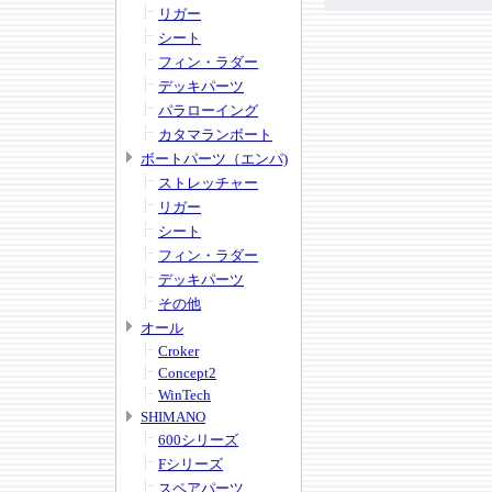
リガー
シート
フィン・ラダー
デッキパーツ
パラローイング
カタマランボート
ボートパーツ（エンパ)
ストレッチャー
リガー
シート
フィン・ラダー
デッキパーツ
その他
オール
Croker
Concept2
WinTech
SHIMANO
600シリーズ
Fシリーズ
スペアパーツ