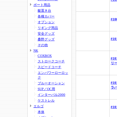
ボート用品
艇置き台
各種カバー
#1
オプション
リギング用品
安全グッズ
#1
桑野グッズ
その他
NK
COXBOX
#1
ストロークコーチ
リー 
スピードコーチ
エンパワーローロッ
ク
#1
ブルーオーシャン
ラ
SUP／OC用
インターバル2000
ケストレル
エルゴ
#1
本体