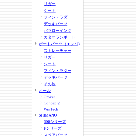
リガー
シート
フィン・ラダー
デッキパーツ
パラローイング
カタマランボート
ボートパーツ（エンパ)
ストレッチャー
リガー
シート
フィン・ラダー
デッキパーツ
その他
オール
Croker
Concept2
WinTech
SHIMANO
600シリーズ
Fシリーズ
スペアパーツ