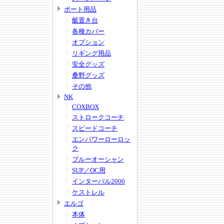
ボート用品
艇置き台
各種カバー
オプション
リギング用品
安全グッズ
桑野グッズ
その他
NK
COXBOX
ストロークコーチ
スピードコーチ
エンパワーローロッ
ク
ブルーオーシャン
SUP／OC用
インターバル2000
ケストレル
エルゴ
本体