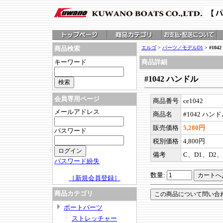
エルゴ
>
パーツ／モデルD1
>
#104
商品検索
キーワード
商品詳細
#1042 ハンドル
会員専用ページ
商品番号
ce1042
メールアドレス
商品名
#1042 ハン
販売価格
5,280円
パスワード
税別価格
4,800円
備考
C、D1、D2、
パスワード紛失
数量:
［新規会員登録］
商品カテゴリ
ボートパーツ
ストレッチャー