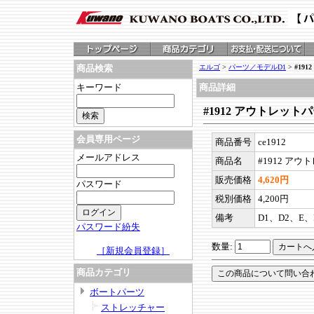
エルゴ
>
パーツ／モデルD1
>
#19
商品検索
キーワード
商品詳細
#1912 アウトレット
会員専用ページ
商品番号
ce1912
メールアドレス
商品名
#1912 ア
販売価格
4,620円
パスワード
税別価格
4,200円
備考
D1、D2、E、
パスワード紛失
数量:
［新規会員登録］
商品カテゴリ
ボートパーツ
ストレッチャー