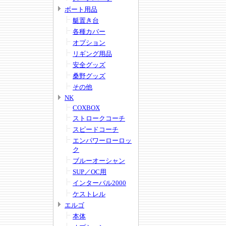
ボート用品
艇置き台
各種カバー
オプション
リギング用品
安全グッズ
桑野グッズ
その他
NK
COXBOX
ストロークコーチ
スピードコーチ
エンパワーローロッ
ク
ブルーオーシャン
SUP／OC用
インターバル2000
ケストレル
エルゴ
本体