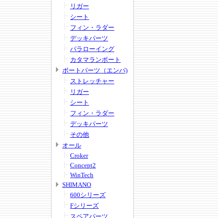
リガー
シート
フィン・ラダー
デッキパーツ
パラローイング
カタマランボート
ボートパーツ（エンパ)
ストレッチャー
リガー
シート
フィン・ラダー
デッキパーツ
その他
オール
Croker
Concept2
WinTech
SHIMANO
600シリーズ
Fシリーズ
スペアパーツ