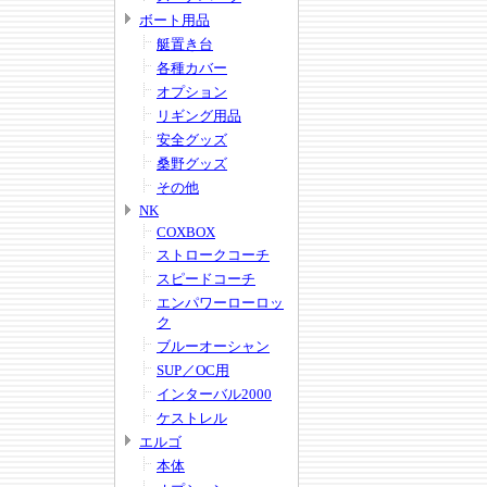
ボート用品
艇置き台
各種カバー
オプション
リギング用品
安全グッズ
桑野グッズ
その他
NK
COXBOX
ストロークコーチ
スピードコーチ
エンパワーローロッ
ク
ブルーオーシャン
SUP／OC用
インターバル2000
ケストレル
エルゴ
本体