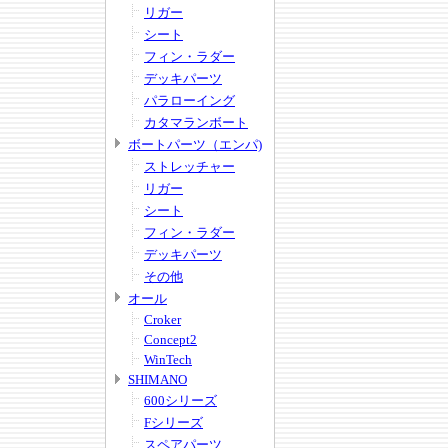
リガー
シート
フィン・ラダー
デッキパーツ
パラローイング
カタマランボート
ボートパーツ（エンパ)
ストレッチャー
リガー
シート
フィン・ラダー
デッキパーツ
その他
オール
Croker
Concept2
WinTech
SHIMANO
600シリーズ
Fシリーズ
スペアパーツ