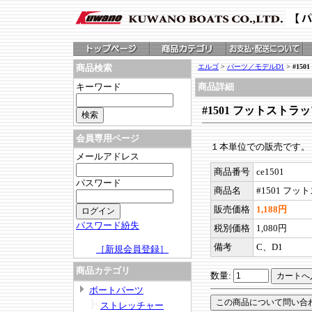
エルゴ
>
パーツ／モデルD1
>
#15
商品検索
キーワード
商品詳細
#1501 フットストラ
会員専用ページ
１本単位での販売です。
メールアドレス
商品番号
ce1501
パスワード
商品名
#1501 フ
販売価格
1,188円
パスワード紛失
税別価格
1,080円
備考
C、D1
［新規会員登録］
商品カテゴリ
数量:
ボートパーツ
ストレッチャー