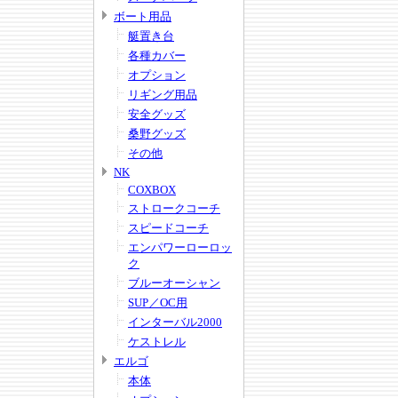
ボート用品
艇置き台
各種カバー
オプション
リギング用品
安全グッズ
桑野グッズ
その他
NK
COXBOX
ストロークコーチ
スピードコーチ
エンパワーローロッ
ク
ブルーオーシャン
SUP／OC用
インターバル2000
ケストレル
エルゴ
本体