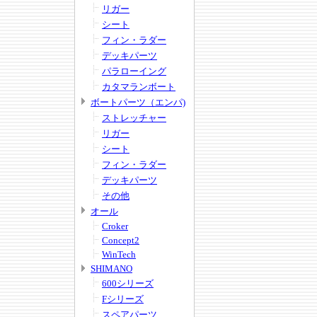
リガー
シート
フィン・ラダー
デッキパーツ
パラローイング
カタマランボート
ボートパーツ（エンパ)
ストレッチャー
リガー
シート
フィン・ラダー
デッキパーツ
その他
オール
Croker
Concept2
WinTech
SHIMANO
600シリーズ
Fシリーズ
スペアパーツ