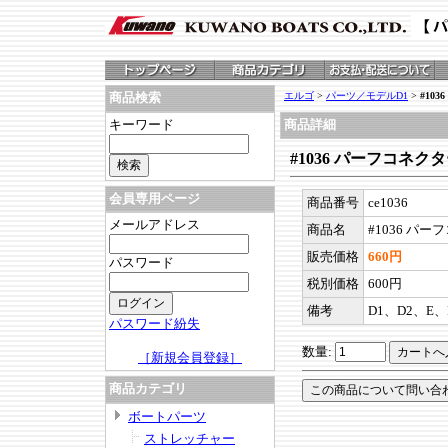
エルゴ
>
パーツ／モデルD1
>
#10
商品検索
キーワード
商品詳細
#1036 パーフコネ
会員専用ページ
商品番号
ce1036
メールアドレス
商品名
#1036 パ
販売価格
660円
パスワード
税別価格
600円
備考
D1、D2、E、
パスワード紛失
数量:
［新規会員登録］
商品カテゴリ
ボートパーツ
ストレッチャー