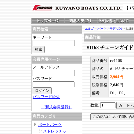
エルゴ
>
パーツ／モデルD1
>
#116
商品検索
キーワード
商品詳細
#1168 チェーンガイドブ
会員専用ページ
商品番号
ce1168
メールアドレス
商品名
#1168 チェ
販売価格
2,904円
パスワード
税別価格
2,640円
備考
D1、D2、
パスワード紛失
数量:
［新規会員登録］
商品カテゴリ
ボートパーツ
ストレッチャー