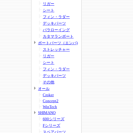
リガー
シート
フィン・ラダー
デッキパーツ
パラローイング
カタマランボート
ボートパーツ（エンパ)
ストレッチャー
リガー
シート
フィン・ラダー
デッキパーツ
その他
オール
Croker
Concept2
WinTech
SHIMANO
600シリーズ
Fシリーズ
スペアパーツ