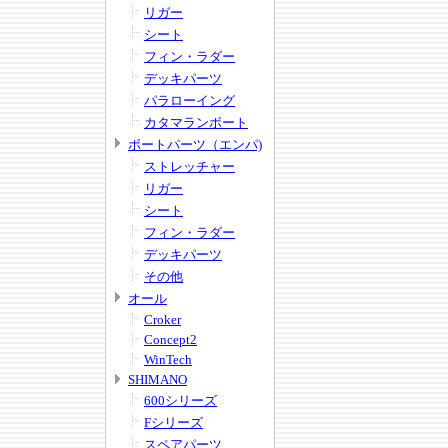
リガー
シート
フィン・ラダー
デッキパーツ
パラローイング
カタマランボート
ボートパーツ（エンパ)
ストレッチャー
リガー
シート
フィン・ラダー
デッキパーツ
その他
オール
Croker
Concept2
WinTech
SHIMANO
600シリーズ
Fシリーズ
スペアパーツ