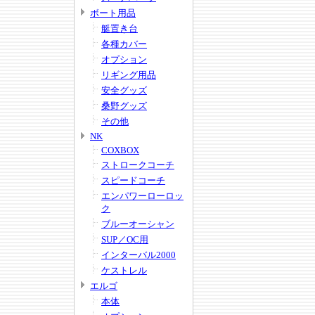
ボート用品
艇置き台
各種カバー
オプション
リギング用品
安全グッズ
桑野グッズ
その他
NK
COXBOX
ストロークコーチ
スピードコーチ
エンパワーローロッ
ク
ブルーオーシャン
SUP／OC用
インターバル2000
ケストレル
エルゴ
本体