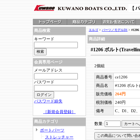
エルゴ
>
パーツ／モデルD1
>
#1206
商品検索
キーワード
商品詳細
#1206 ボルト(Travelling 
会員専用ページ
2個組
メールアドレス
商品番号
ce1206
パスワード
商品名
#1206 ボルト(Tra
販売価格
264円
パスワード紛失
税別価格
240円
備考
C、D1、D2、
［新規会員登録］
商品カテゴリ
数量:
ボートパーツ
ストレッチャー