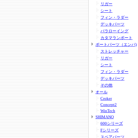
リガー
シート
フィン・ラダー
デッキパーツ
パラローイング
カタマランボート
ボートパーツ（エンパ)
ストレッチャー
リガー
シート
フィン・ラダー
デッキパーツ
その他
オール
Croker
Concept2
WinTech
SHIMANO
600シリーズ
Fシリーズ
スペアパーツ