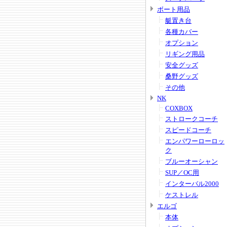
ボート用品
艇置き台
各種カバー
オプション
リギング用品
安全グッズ
桑野グッズ
その他
NK
COXBOX
ストロークコーチ
スピードコーチ
エンパワーローロッ
ク
ブルーオーシャン
SUP／OC用
インターバル2000
ケストレル
エルゴ
本体