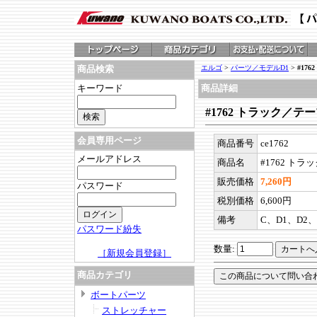
エルゴ
>
パーツ／モデルD1
>
#176
商品検索
キーワード
商品詳細
#1762 トラック／テープ
会員専用ページ
商品番号
ce1762
メールアドレス
商品名
#1762 トラ
販売価格
7,260円
パスワード
税別価格
6,600円
備考
C、D1、D2、
パスワード紛失
数量:
［新規会員登録］
商品カテゴリ
ボートパーツ
ストレッチャー