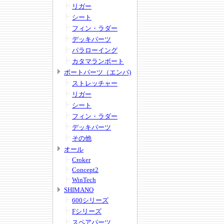
リガー
シート
フィン・ラダー
デッキパーツ
パラローイング
カタマランボート
ボートパーツ（エンパ)
ストレッチャー
リガー
シート
フィン・ラダー
デッキパーツ
その他
オール
Croker
Concept2
WinTech
SHIMANO
600シリーズ
Fシリーズ
スペアパーツ