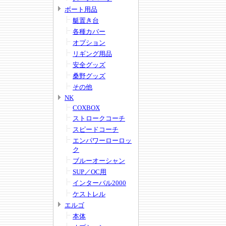
ボート用品
艇置き台
各種カバー
オプション
リギング用品
安全グッズ
桑野グッズ
その他
NK
COXBOX
ストロークコーチ
スピードコーチ
エンパワーローロッ
ク
ブルーオーシャン
SUP／OC用
インターバル2000
ケストレル
エルゴ
本体