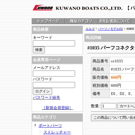
エルゴ
>
パーツ／モデルD1
>
#10
商品検索
キーワード
商品詳細
#1035 パーフコネ
会員専用ページ
商品番号
ce1035
メールアドレス
商品名
#1035 パ
販売価格
660円
パスワード
税別価格
600円
備考
D1、D2、E、
パスワード紛失
数量:
［新規会員登録］
商品カテゴリ
ボートパーツ
ストレッチャー