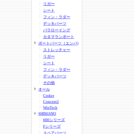
リガー
シート
フィン・ラダー
デッキパーツ
パラローイング
カタマランボート
ボートパーツ（エンパ)
ストレッチャー
リガー
シート
フィン・ラダー
デッキパーツ
その他
オール
Croker
Concept2
WinTech
SHIMANO
600シリーズ
Fシリーズ
スペアパーツ