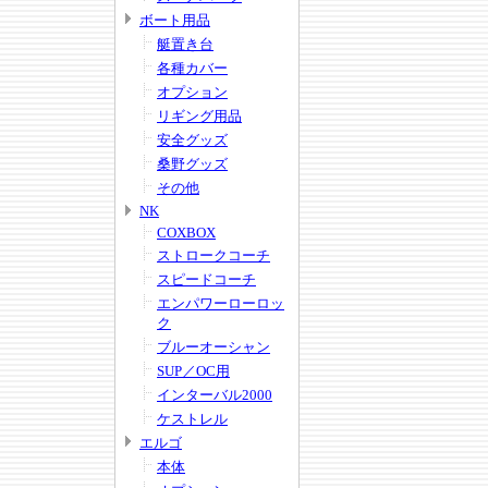
ボート用品
艇置き台
各種カバー
オプション
リギング用品
安全グッズ
桑野グッズ
その他
NK
COXBOX
ストロークコーチ
スピードコーチ
エンパワーローロッ
ク
ブルーオーシャン
SUP／OC用
インターバル2000
ケストレル
エルゴ
本体