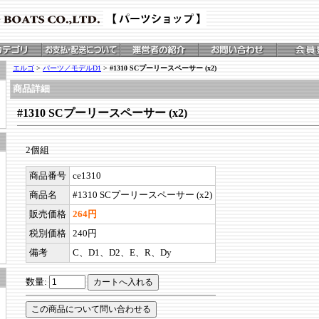
エルゴ
>
パーツ／モデルD1
>
#1310 SCプーリースペーサー (x2)
商品詳細
#1310 SCプーリースペーサー (x2)
2個組
商品番号
ce1310
商品名
#1310 SCプーリースペーサー (x2)
販売価格
264円
税別価格
240円
備考
C、D1、D2、E、R、Dy
数量: