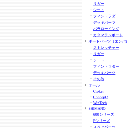
リガー
シート
フィン・ラダー
デッキパーツ
パラローイング
カタマランボート
ボートパーツ（エンパ)
ストレッチャー
リガー
シート
フィン・ラダー
デッキパーツ
その他
オール
Croker
Concept2
WinTech
SHIMANO
600シリーズ
Fシリーズ
スペアパーツ