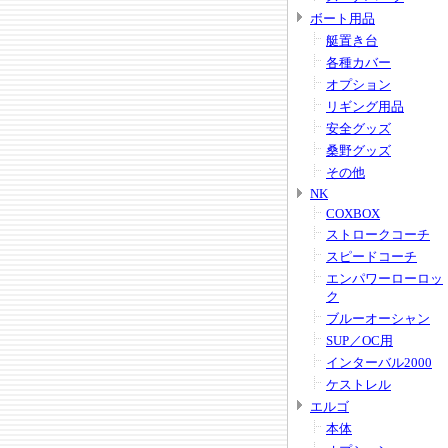
ボート用品
艇置き台
各種カバー
オプション
リギング用品
安全グッズ
桑野グッズ
その他
NK
COXBOX
ストロークコーチ
スピードコーチ
エンパワーローロッ
ク
ブルーオーシャン
SUP／OC用
インターバル2000
ケストレル
エルゴ
本体