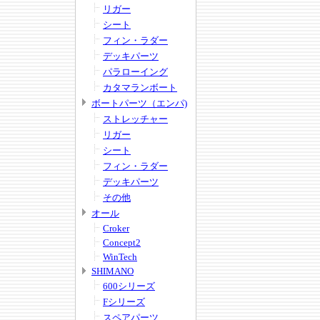
リガー
シート
フィン・ラダー
デッキパーツ
パラローイング
カタマランボート
ボートパーツ（エンパ)
ストレッチャー
リガー
シート
フィン・ラダー
デッキパーツ
その他
オール
Croker
Concept2
WinTech
SHIMANO
600シリーズ
Fシリーズ
スペアパーツ