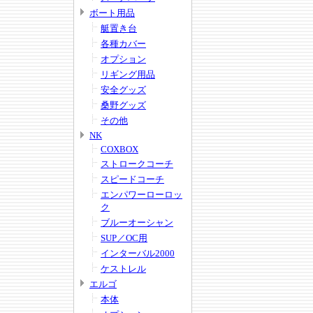
ボート用品
艇置き台
各種カバー
オプション
リギング用品
安全グッズ
桑野グッズ
その他
NK
COXBOX
ストロークコーチ
スピードコーチ
エンパワーローロッ
ク
ブルーオーシャン
SUP／OC用
インターバル2000
ケストレル
エルゴ
本体