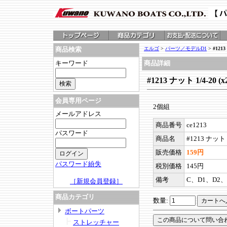
エルゴ
>
パーツ／モデルD1
>
#1213
商品検索
キーワード
商品詳細
#1213 ナット 1/4-20 (x
会員専用ページ
2個組
メールアドレス
商品番号
ce1213
パスワード
商品名
#1213 ナット 1
販売価格
159円
パスワード紛失
税別価格
145円
備考
C、D1、D2、
［新規会員登録］
商品カテゴリ
数量:
ボートパーツ
ストレッチャー