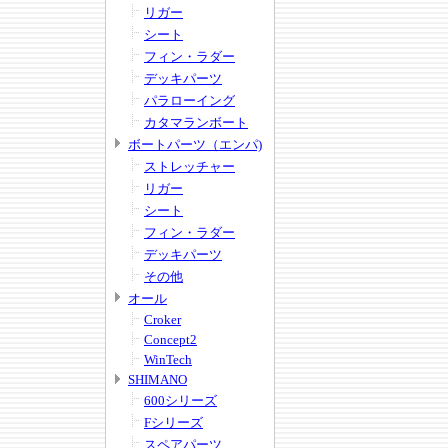
リガー
シート
フィン・ラダー
デッキパーツ
パラローイング
カタマランボート
ボートパーツ（エンパ)
ストレッチャー
リガー
シート
フィン・ラダー
デッキパーツ
その他
オール
Croker
Concept2
WinTech
SHIMANO
600シリーズ
Fシリーズ
スペアパーツ