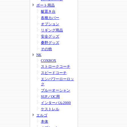
ボート用品
艇置き台
各種カバー
オプション
リギング用品
安全グッズ
桑野グッズ
その他
NK
COXBOX
ストロークコーチ
スピードコーチ
エンパワーローロッ
ク
ブルーオーシャン
SUP／OC用
インターバル2000
ケストレル
エルゴ
本体