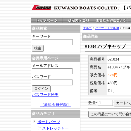
エルゴ
>
パーツ／モデルD1
>
#10
商品検索
キーワード
商品詳細
#1034 ハブキャップ
会員専用ページ
商品番号
ce1034
メールアドレス
商品名
#1034 ハブ
販売価格
528円
パスワード
税別価格
480円
備考
D1、
パスワード紛失
数量:
［新規会員登録］
商品カテゴリ
ボートパーツ
ストレッチャー