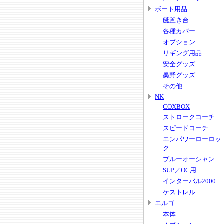
ボート用品
艇置き台
各種カバー
オプション
リギング用品
安全グッズ
桑野グッズ
その他
NK
COXBOX
ストロークコーチ
スピードコーチ
エンパワーローロッ
ク
ブルーオーシャン
SUP／OC用
インターバル2000
ケストレル
エルゴ
本体