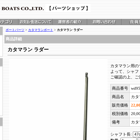
ボートパーツ
>
カタマランボート
>
カタマラン ラダー
商品詳細
カタマラン ラダー
カタマラン用の
よって、シャフ
ご確認の上、ご
商品番号
wd9
商品名
カタ
販売価格
22,
税別価格
20,
備考
カタ
シャフト長: