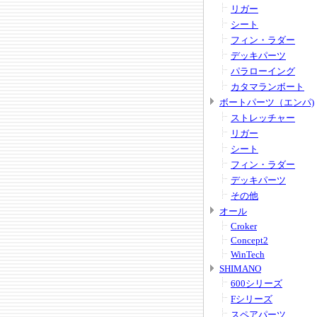
リガー
シート
フィン・ラダー
デッキパーツ
パラローイング
カタマランボート
ボートパーツ（エンパ)
ストレッチャー
リガー
シート
フィン・ラダー
デッキパーツ
その他
オール
Croker
Concept2
WinTech
SHIMANO
600シリーズ
Fシリーズ
スペアパーツ