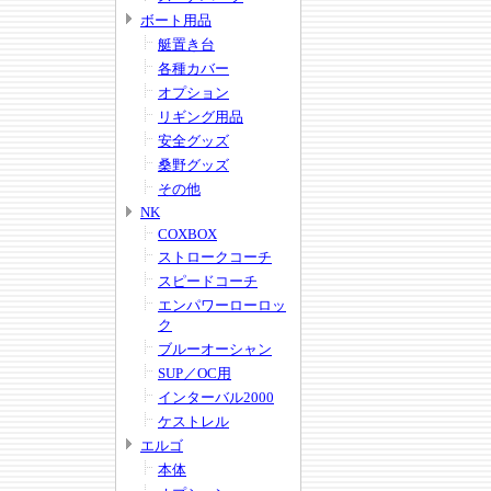
ボート用品
艇置き台
各種カバー
オプション
リギング用品
安全グッズ
桑野グッズ
その他
NK
COXBOX
ストロークコーチ
スピードコーチ
エンパワーローロッ
ク
ブルーオーシャン
SUP／OC用
インターバル2000
ケストレル
エルゴ
本体