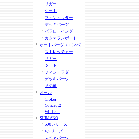
リガー
シート
フィン・ラダー
デッキパーツ
パラローイング
カタマランボート
ボートパーツ（エンパ)
ストレッチャー
リガー
シート
フィン・ラダー
デッキパーツ
その他
オール
Croker
Concept2
WinTech
SHIMANO
600シリーズ
Fシリーズ
スペアパーツ