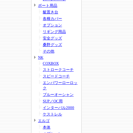
ボート用品
艇置き台
各種カバー
オプション
リギング用品
安全グッズ
桑野グッズ
その他
NK
COXBOX
ストロークコーチ
スピードコーチ
エンパワーローロッ
ク
ブルーオーシャン
SUP／OC用
インターバル2000
ケストレル
エルゴ
本体