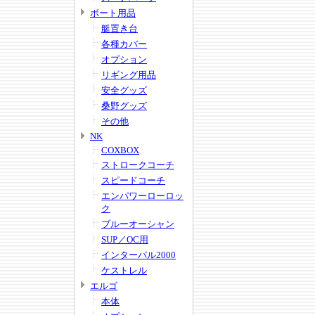
ボート用品
艇置き台
各種カバー
オプション
リギング用品
安全グッズ
桑野グッズ
その他
NK
COXBOX
ストロークコーチ
スピードコーチ
エンパワーローロッ
ク
ブルーオーシャン
SUP／OC用
インターバル2000
ケストレル
エルゴ
本体