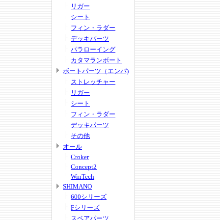
リガー
シート
フィン・ラダー
デッキパーツ
パラローイング
カタマランボート
ボートパーツ（エンパ)
ストレッチャー
リガー
シート
フィン・ラダー
デッキパーツ
その他
オール
Croker
Concept2
WinTech
SHIMANO
600シリーズ
Fシリーズ
スペアパーツ