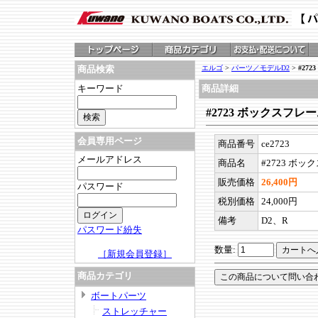
エルゴ
>
パーツ／モデルD2
>
#27
商品検索
キーワード
商品詳細
#2723 ボックスフレー
会員専用ページ
商品番号
ce2723
メールアドレス
商品名
#2723 ボッ
販売価格
26,400円
パスワード
税別価格
24,000円
備考
D2、R
パスワード紛失
数量:
［新規会員登録］
商品カテゴリ
ボートパーツ
ストレッチャー