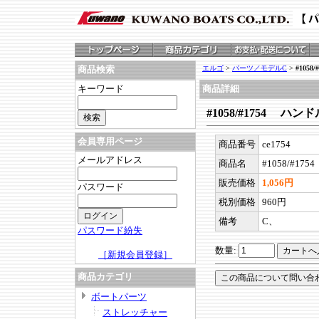
エルゴ
>
パーツ／モデルC
>
#105
商品検索
キーワード
商品詳細
#1058/#1754 ハ
会員専用ページ
商品番号
ce1754
メールアドレス
商品名
#1058/#1
販売価格
1,056円
パスワード
税別価格
960円
備考
C、
パスワード紛失
数量:
［新規会員登録］
商品カテゴリ
ボートパーツ
ストレッチャー