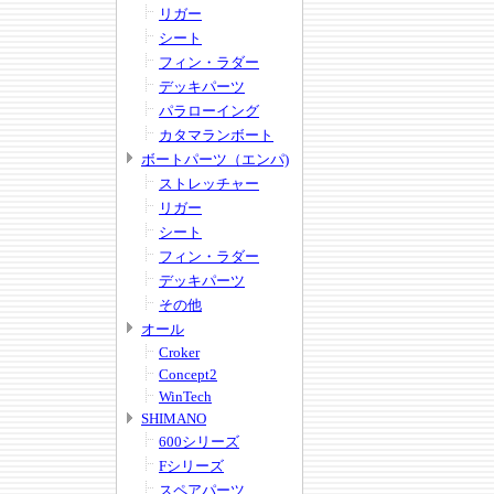
リガー
シート
フィン・ラダー
デッキパーツ
パラローイング
カタマランボート
ボートパーツ（エンパ)
ストレッチャー
リガー
シート
フィン・ラダー
デッキパーツ
その他
オール
Croker
Concept2
WinTech
SHIMANO
600シリーズ
Fシリーズ
スペアパーツ