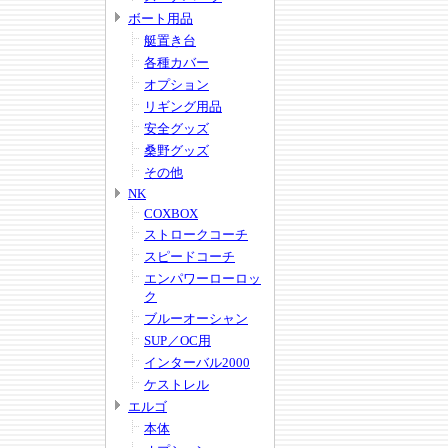
ボート用品
艇置き台
各種カバー
オプション
リギング用品
安全グッズ
桑野グッズ
その他
NK
COXBOX
ストロークコーチ
スピードコーチ
エンパワーローロッ
ク
ブルーオーシャン
SUP／OC用
インターバル2000
ケストレル
エルゴ
本体