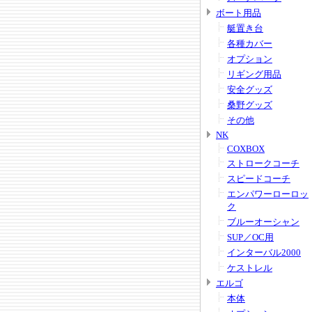
ボート用品
艇置き台
各種カバー
オプション
リギング用品
安全グッズ
桑野グッズ
その他
NK
COXBOX
ストロークコーチ
スピードコーチ
エンパワーローロッ
ク
ブルーオーシャン
SUP／OC用
インターバル2000
ケストレル
エルゴ
本体