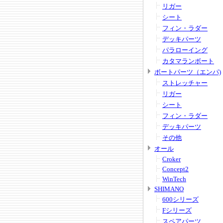
リガー
シート
フィン・ラダー
デッキパーツ
パラローイング
カタマランボート
ボートパーツ（エンパ)
ストレッチャー
リガー
シート
フィン・ラダー
デッキパーツ
その他
オール
Croker
Concept2
WinTech
SHIMANO
600シリーズ
Fシリーズ
スペアパーツ